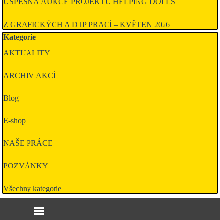
ÚSPĚŠNÁ AUKCE PROJEKTU HELPING DOLLS
Z GRAFICKÝCH A DTP PRACÍ – KVĚTEN 2026
Přeskočit blok Kategorie
Kategorie
AKTUALITY
ARCHIV AKCÍ
Blog
E-shop
NAŠE PRÁCE
POZVÁNKY
Všechny kategorie
Přeskočit menu