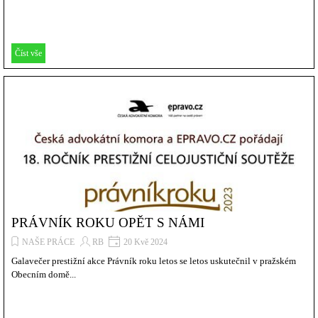
Číst vše
PRÁVNÍK ROKU OPĚT S NÁMI
NAŠE PRÁCE
RB
20 Kvě 2024
Galavečer prestižní akce Právník roku letos se letos uskutečnil v pražském
Obecním domě...