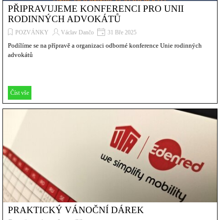
PŘIPRAVUJEME KONFERENCI PRO UNII
RODINNÝCH ADVOKÁTŮ
POZVÁNKY
Václav Dančo
31 Bře 2025
Podílíme se na přípravě a organizaci odborné konference Unie rodinných
advokátů
Číst vše
PRAKTICKÝ VÁNOČNÍ DÁREK