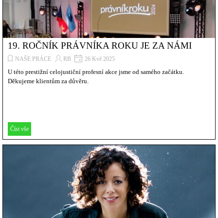
19. ROČNÍK PRÁVNÍKA ROKU JE ZA NÁMI
NAŠE PRÁCE
RB
26 Kvě 2025
U této prestižní celojustiční profesní akce jsme od samého začátku.
Děkujeme klientům za důvěru.
Číst vše