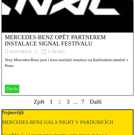
MERCEDES-BENZ OPĚT PARTNEREM
INSTALACE SIGNAL FESTIVALU
NAŠE PRÁCE
12 Říj 2023
Vozy Mercedes-Benz jsou i letos součástí instalace na Karlínském náměstí v
Praze.
Číst vše
Zpět
Přejít na stránku:
1
Aktuální stránka:
2
Přejít na stránku:
3
...
Přejít na stránku:
7
Další
Přeskočit blok Nejnovější
Nejnovější
MERCEDES-BENZ GALA NIGHT V PARDUBICÍCH