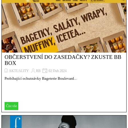
OBČERSTVENÍ DO ZASEDAČKY? ZKUSTE BB
BOX
AKTUALITY
RB
02 Dub 2024
Probíhající ochutnávky Bageterie Boulevard...
Číst vše