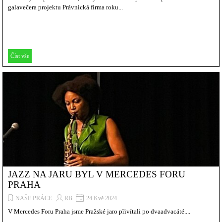
galavečera projektu Právnická firma roku...
Číst vše
JAZZ NA JARU BYL V MERCEDES FORU
PRAHA
NAŠE PRÁCE
RB
24 Kvě 2024
V Mercedes Foru Praha jsme Pražské jaro přivítali po dvaadvacáté....