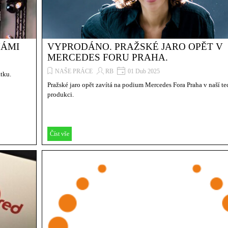
NÁMI
VYPRODÁNO. PRAŽSKÉ JARO OPĚT V
MERCEDES FORU PRAHA.
NAŠE PRÁCE
RB
01 Dub 2025
átku.
Pražské jaro opět zavítá na podium Mercedes Fora Praha v naší t
produkci.
Číst vše