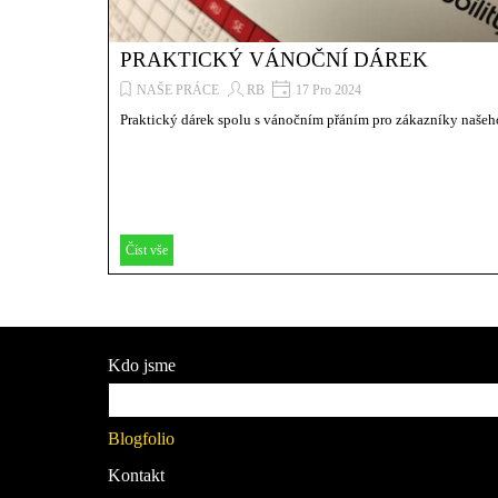
PRAKTICKÝ VÁNOČNÍ DÁREK
NAŠE PRÁCE
RB
17 Pro 2024
Praktický dárek spolu s vánočním přáním pro zákazníky našeho 
Číst vše
Přeskočit menu
Kdo jsme
Služby / akce
Blogfolio
Kontakt