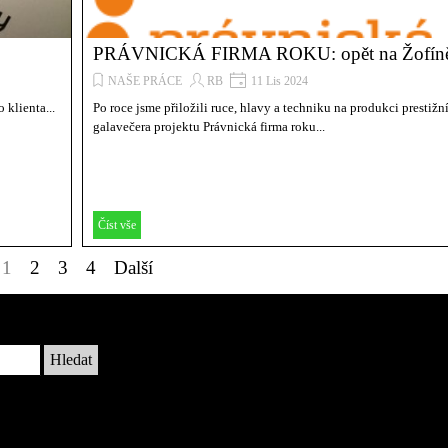
PRÁVNICKÁ FIRMA ROKU: opět na Žofín
NAŠE PRÁCE
RB
11 Lis 2024
klienta...
Po roce jsme přiložili ruce, hlavy a techniku na produkci prestižn
galavečera projektu Právnická firma roku...
Číst vše
Aktuální stránka:
1
Přejít na stránku:
2
Přejít na stránku:
3
Přejít na stránku:
4
Další
Hledat