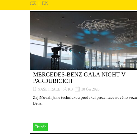
CZ
|
EN
MERCEDES-BENZ GALA NIGHT V
PARDUBICÍCH
NAŠE PRÁCE
RB
30 Čer 2026
Zajišťovali jsme technickou produkci prezentace nového voz
Benz...
Číst vše