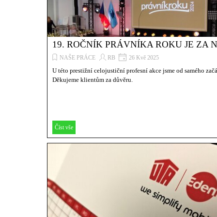
19. ROČNÍK PRÁVNÍKA ROKU JE ZA 
NAŠE PRÁCE
RB
26 Kvě 2025
U této prestižní celojustiční profesní akce jsme od samého zač
Děkujeme klientům za důvěru.
Číst vše