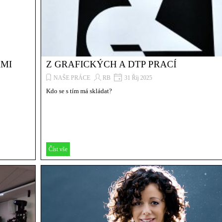
ÁMI
Z GRAFICKÝCH A DTP PRACÍ
NAŠE PRÁCE
RB
31 Říj 2025
Kdo se s tím má skládat?
Číst vše