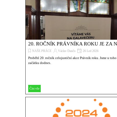
20. ROČNÍK PRÁVNÍKA ROKU JE ZA 
NAŠE PRÁCE
Václav Dančo
26 Led 2026
Proběhl 20. ročník celojustiční akce Právník roku. Jsme u toh
začátku dodnes.
Číst vše