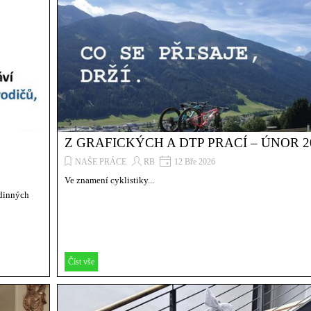
Z GRAFICKÝCH A DTP PRACÍ – ÚNOR 2
NAŠE PRÁCE
RB
12 Bře 2026
Ve znamení cyklistiky...
odinných
Číst vše