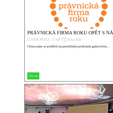
PRÁVNICKÁ FIRMA ROKU OPĚT S N
NAŠE PRÁCE
RB
26 Lis 2025
I letos jsme se podíleli na prestižním profesním galavečeru...
Číst vše