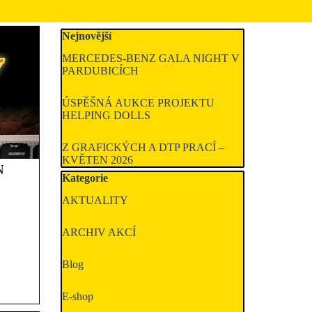
Přeskočit blok Nejnovější
Nejnovější
MERCEDES-BENZ GALA NIGHT V
PARDUBICÍCH
ÚSPĚŠNÁ AUKCE PROJEKTU
HELPING DOLLS
Z GRAFICKÝCH A DTP PRACÍ –
KVĚTEN 2026
N
Přeskočit blok Kategorie
Kategorie
AKTUALITY
ARCHIV AKCÍ
Blog
E-shop