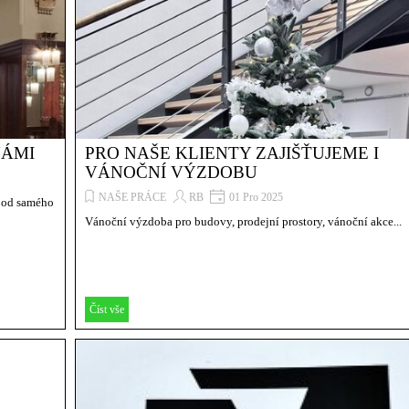
NÁMI
PRO NAŠE KLIENTY ZAJIŠŤUJEME I
VÁNOČNÍ VÝZDOBU
NAŠE PRÁCE
RB
01 Pro 2025
o od samého
Vánoční výzdoba pro budovy, prodejní prostory, vánoční akce...
Číst vše