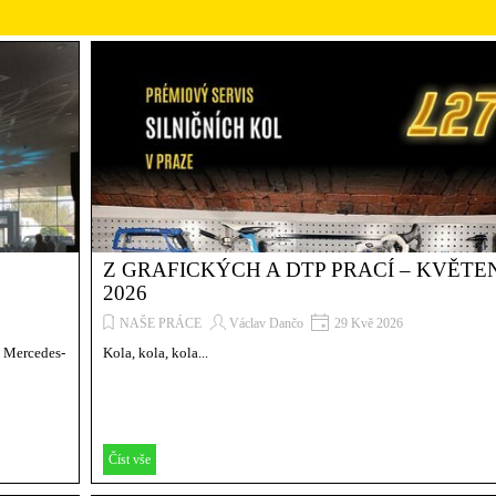
Z GRAFICKÝCH A DTP PRACÍ – KVĚTE
2026
NAŠE PRÁCE
Václav Dančo
29 Kvě 2026
u Mercedes-
Kola, kola, kola...
Číst vše