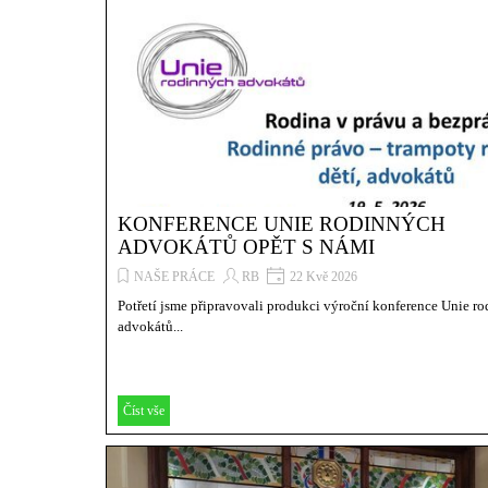
KONFERENCE UNIE RODINNÝCH
ADVOKÁTŮ OPĚT S NÁMI
NAŠE PRÁCE
RB
22 Kvě 2026
Potřetí jsme připravovali produkci výroční konference Unie r
advokátů...
Číst vše