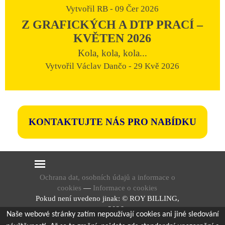
Vytvořil RB - 09 Čer 2026
Z GRAFICKÝCH A DTP PRACÍ –
KVĚTEN 2026
Kola, kola, kola...
Vytvořil Václav Dančo - 29 Kvě 2026
KONTAKTUJTE NÁS PRO NABÍDKU
Přeskočit menu
Ochrana dat, osobních údajů a informace o
cookies
—
Informace o cookies
Pokud není uvedeno jinak: © ROY BILLING,
s.r.o., 2026.
Naše webové stránky zatím nepoužívají cookies ani jiné sledování