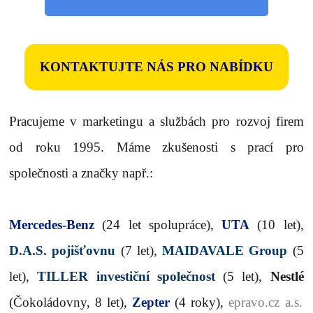
KONTAKTUJTE NÁS PRO NABÍDKU
Pracujeme v marketingu a službách pro rozvoj firem
od roku 1995.
Máme zkušenosti s prací pro
společnosti a značky např.:
Mercedes-Benz
(24 let spolupráce),
UTA
(10 let),
D.A.S. pojišťovnu
(7 let),
MAIDAVALE Group
(5
let),
TILLER investiční společnost
(5 let),
Nestlé
(Čokoládovny, 8 let),
Zepter
(4 roky),
epravo.cz a.s.