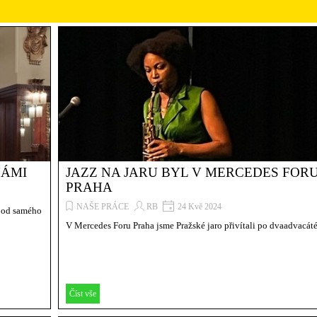
NÁMI
JAZZ NA JARU BYL V MERCEDES FOR
PRAHA
NAŠE PRÁCE
RB
24 Kvě 2024
o od samého
V Mercedes Foru Praha jsme Pražské jaro přivítali po dvaadvacáté.
Číst vše