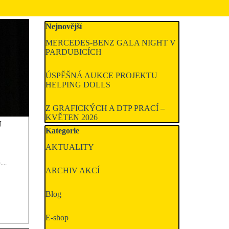
Přeskočit blok Nejnovější
Nejnovější
MERCEDES-BENZ GALA NIGHT V
PARDUBICÍCH
ÚSPĚŠNÁ AUKCE PROJEKTU
HELPING DOLLS
Z GRAFICKÝCH A DTP PRACÍ –
KVĚTEN 2026
U
Přeskočit blok Kategorie
Kategorie
AKTUALITY
...
ARCHIV AKCÍ
Blog
E-shop