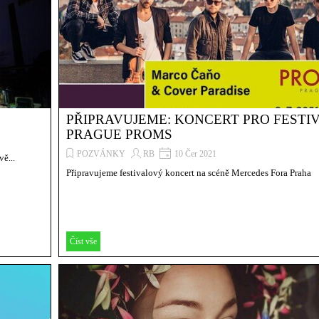
PŘIPRAVUJEME: KONCERT PRO FESTI
PRAGUE PROMS
POZVÁNKY
RB
10 Čer 2021
ě...
Připravujeme festivalový koncert na scéně Mercedes Fora Praha
Číst vše