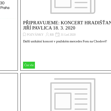
PŘIPRAVUJEME: KONCERT HRADIŠŤA
JIŘÍ PAVLICA 18. 3. 2020
POZVÁNKY
RB
31 Led 2020
Další unikátní koncert v pražském mercedes Foru na Chodově!
Číst vše