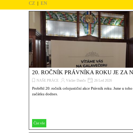
CZ
|
EN
20. ROČNÍK PRÁVNÍKA ROKU JE ZA 
NAŠE PRÁCE
Václav Dančo
26 Led 2026
Proběhl 20. ročník celojustiční akce Právník roku. Jsme u toh
začátku dodnes.
Číst vše