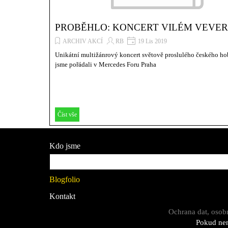
PROBĚHLO: KONCERT VILÉM VEVE
ARCHIV AKCÍ
RB
19 Lis 2019
Unikátní multižánrový koncert světově proslulého českého ho
jsme pořádali v Mercedes Foru Praha
Číst vše
Přeskočit menu
Kdo jsme
Služby / akce
Blogfolio
Kontakt
Ochrana dat, osob
Pokud nen