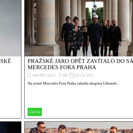
ŽSKÉ
PRAŽSKÉ JARO OPĚT ZAVÍTALO DO S
MERCEDES FORA PRAHA
ARCHIV AKCÍ
RB
01 Čer 2023
Na scéně Mercedes Fora Praha zahrála skupina Uthando...
Číst vše