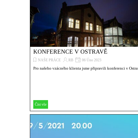
KONFERENCE V OSTRAVĚ
NAŠE PRÁCE
RB
06 Úno 2023
Pro našeho vzácného klienta jsme připravili konferenci v Ostrav
Číst vše