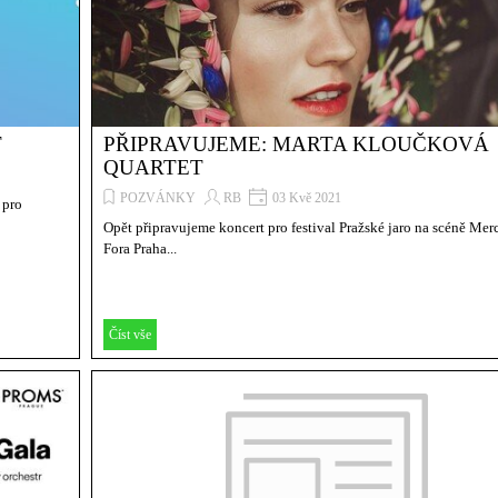
T
PŘIPRAVUJEME: MARTA KLOUČKOVÁ
QUARTET
POZVÁNKY
RB
03 Kvě 2021
 pro
Opět připravujeme koncert pro festival Pražské jaro na scéně Mer
Fora Praha...
Číst vše