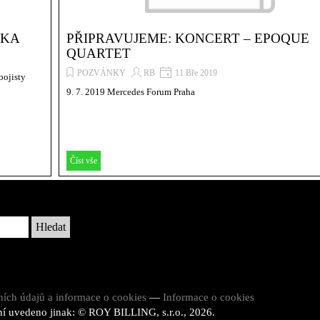
RKA
PŘIPRAVUJEME: KONCERT – EPOQUE
QUARTET
POZVÁNKY
RB
11 Bře 2019
bojisty
9. 7. 2019 Mercedes Forum Praha
Číst vše
Hledat
ních údajů a informace o cookies
—
Informace o cookies
í uvedeno jinak: © ROY BILLING, s.r.o., 2026.