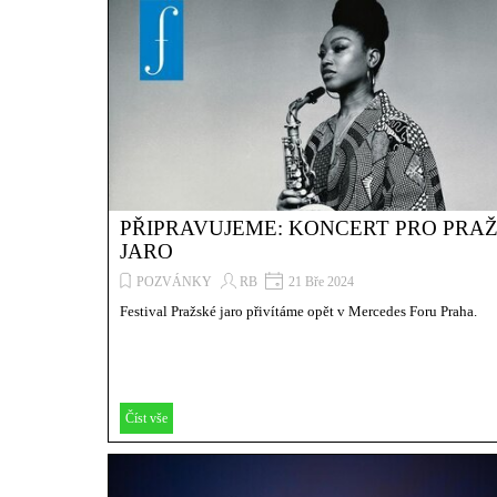
PŘIPRAVUJEME: KONCERT PRO PRA
JARO
POZVÁNKY
RB
21 Bře 2024
Festival Pražské jaro přivítáme opět v Mercedes Foru Praha.
Číst vše